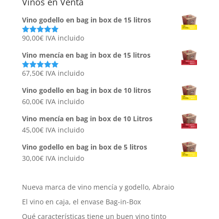
Vinos en Venta
Vino godello en bag in box de 15 litros
90,00
€
IVA incluido
Valorado
con
5.00
de
5
Vino mencía en bag in box de 15 litros
67,50
€
IVA incluido
Valorado
con
5.00
de
5
Vino godello en bag in box de 10 litros
60,00
€
IVA incluido
Vino mencía en bag in box de 10 Litros
45,00
€
IVA incluido
Vino godello en bag in box de 5 litros
30,00
€
IVA incluido
Nueva marca de vino mencía y godello, Abraio
El vino en caja, el envase Bag-in-Box
Qué características tiene un buen vino tinto