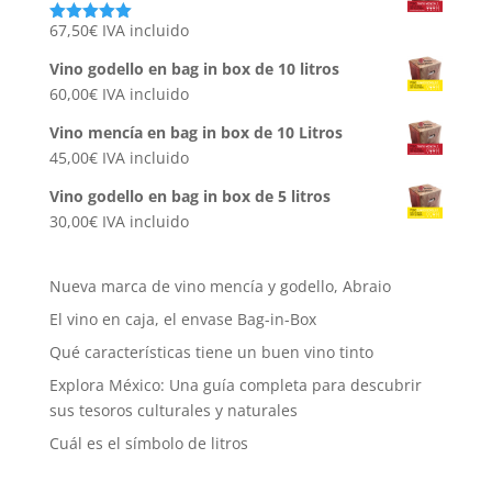
67,50
€
IVA incluido
Valorado
con
5.00
de
5
Vino godello en bag in box de 10 litros
60,00
€
IVA incluido
Vino mencía en bag in box de 10 Litros
45,00
€
IVA incluido
Vino godello en bag in box de 5 litros
30,00
€
IVA incluido
Nueva marca de vino mencía y godello, Abraio
El vino en caja, el envase Bag-in-Box
Qué características tiene un buen vino tinto
Explora México: Una guía completa para descubrir
sus tesoros culturales y naturales
Cuál es el símbolo de litros