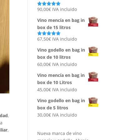
90,00
€
IVA incluido
Valorado
con
5.00
de
5
Vino mencía en bag in
box de 15 litros
67,50
€
IVA incluido
Valorado
con
5.00
de
5
Vino godello en bag in
box de 10 litros
60,00
€
IVA incluido
Vino mencía en bag in
box de 10 Litros
45,00
€
IVA incluido
Vino godello en bag in
box de 5 litros
30,00
€
IVA incluido
idad
,
sa
liar
,
Nueva marca de vino