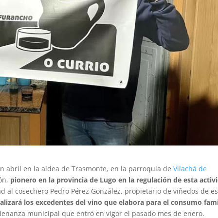
en abril en la aldea de Trasmonte, en la parroquia de
Vilachá de
lón,
pionero en la provincia de Lugo en la regulación de esta activ
dad al cosechero Pedro Pérez González, propietario de viñedos de e
alizará los excedentes del vino que elabora para el consumo fami
denanza municipal que entró en vigor el pasado mes de enero.